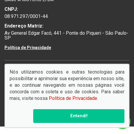
CNPJ:
08.971.297/0001-44
Endereço Matriz:
Av General Edgar Facó, 441 - Ponte do Piqueri - São Paulo-
SP
Política de Privacidade
Nós utilizamos cookies e outras tecnologias para
SIGA-NOS:
possibilitar e aprimorar sua experiência em nosso site,
e ao continuar navegando em nossas páginas você
concorda com a coleta e uso de cookies. Para saber
mais, visite nossa
Política de Privacidade
.
© Copyright 2026
AutoForce - Todos os direitos reservados.
Política de privacidade
.
Entendi!