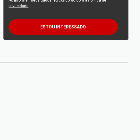
Ao informar meus dados, eu concordo com a
Política de
privacidade
.
ESTOU INTERESSADO