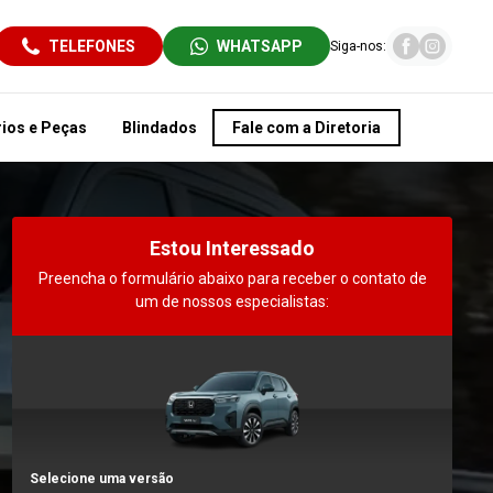
TELEFONES
WHATSAPP
Siga-nos:
ios e Peças
Blindados
Fale com a Diretoria
Estou Interessado
Preencha o formulário abaixo para receber o contato de
um de nossos especialistas:
Selecione uma versão