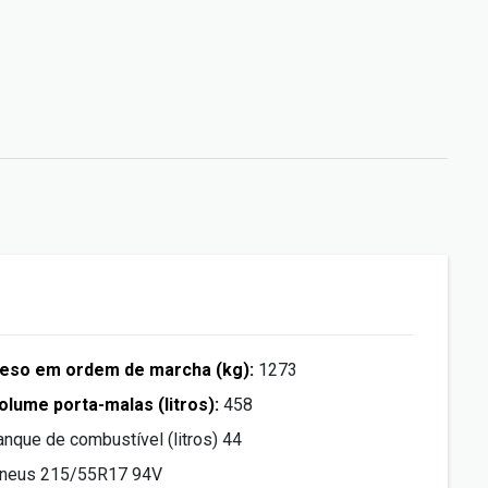
eso em ordem de marcha (kg):
1273
olume porta-malas (litros):
458
anque de combustível (litros) 44
neus 215/55R17 94V